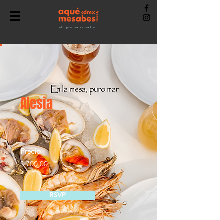
el que sabe sabe
Alesia
Precio
$ 700.00
RSVP