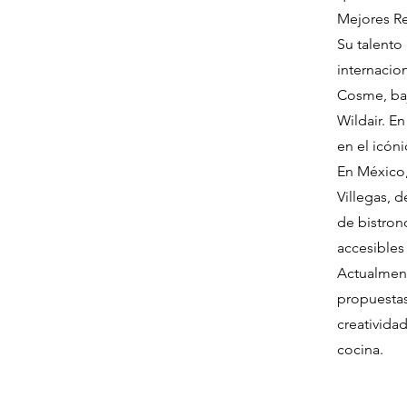
Mejores Re
Su talento
internacio
Cosme, baj
Wildair. En
en el icón
En México,
Villegas, 
de bistron
accesibles
Actualment
propuestas
creativida
cocina.