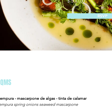
$ 500.00
RSVP
AQMS
 tempura - mascarpone de algas - tinta de calamar
tempura spring onions seaweed mascarpone