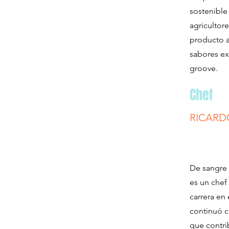
sostenible
agricultor
producto a
sabores ex
groove.
Chef
RICARD
De sangre 
es un chef
carrera en
continuó c
que contrib