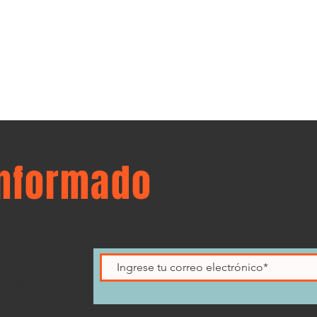
informado
s de A
 recibir