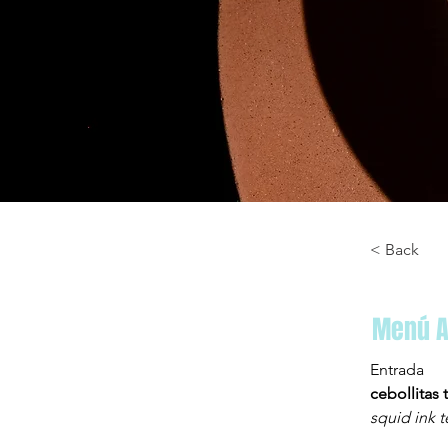
< Back
Menú 
Entrada
cebollitas
squid ink 