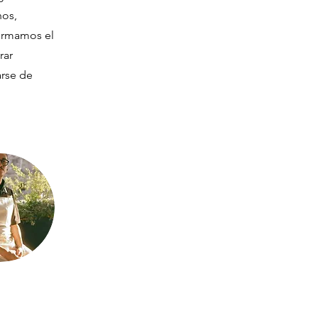
hos,
formamos el
rar
arse de