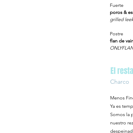
Fuerte
poros & es
grilled le
Postre
flan de va
ONLYFLANS 
El rest
Charco
Menos Fine
Ya es temp
Somos la p
nuestro re
despeinado