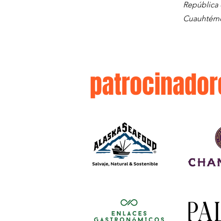
República 
Cuauhtémo
patrocinador