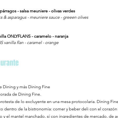
párragos - salsa meuniere - olivas verdes
eks & asparagus - meuniere sauce - greeen olives
inilla ONLYFLANS - caramelo - naranja
vanilla flan - caramel - orange
aurante
 Dining y más Dining Fine
orada de Dining Fine.
rotesta de lo excluyente en una mesa protocolaria. Dining Fin
zo dentro de la bistronomía: comer y beber deli con el corazón
 y el mantel manchado, sí con ingredientes de mercado, de ag