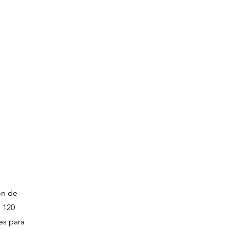
ón de
e 120
 es para