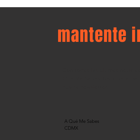
mantente 
Con todas las últimas noticia
Qué Me Sabes. Inscríbete para
nustra newsletter.
A Qué Me Sabes
CDMX