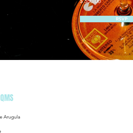
$ 550.00
RSVP
AQMS
e Arugula
e