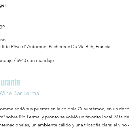
ger
igo 
ino
ffitte Rêve d’ Automne, Pacherenc Du Vic Bilh, Francia
aridaje / $940 con maridaje
aurante
ine Bar Lerma
Somma abrió sus puertas en la colonia Cuauhtémoc, en un rinc
m² sobre Río Lerma, y pronto se volvió un favorito local. Más d
nternacionales, un ambiente cálido y una filosofía clara: el vino