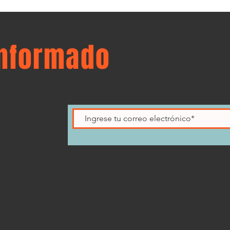
informado
s de A
 recibir