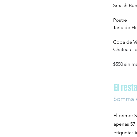
Smash Bur
Postre
Tarta de H
Copa de V
Chateau La
$550 sin m
El rest
Somma W
El primer 
apenas 57 
etiquetas i