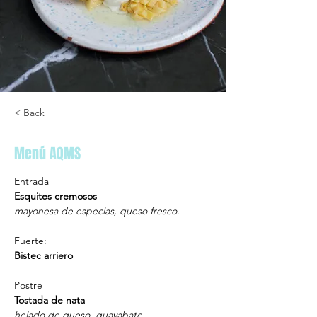
< Back
Menú AQMS
Entrada
Esquites cremosos
mayonesa de especias, queso fresco.
Fuerte:⁠
Bistec arriero
Postre
Tostada de nata
helado de queso, guayabate.