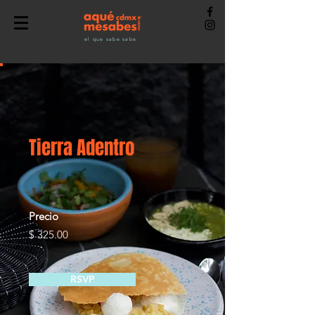
el que sabe sabe
Tierra Adentro
Precio
$ 325.00
RSVP