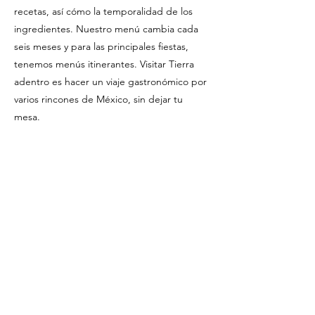
recetas, así cómo la temporalidad de los
ingredientes. Nuestro menú cambia cada
seis meses y para las principales fiestas,
tenemos menús itinerantes. Visitar Tierra
adentro es hacer un viaje gastronómico por
varios rincones de México, sin dejar tu
mesa.
Av. Nevado 112, Portales Sur, Benito Juárez,
03300 Ciudad de México, CDMX, Mexique
patrocinadores