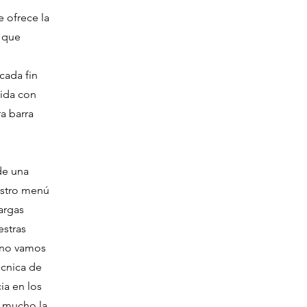
 ofrece la
 que
cada fin
uida con
a barra
de una
estro menú
argas
estras
o no vamos
écnica de
ia en los
a mucho la