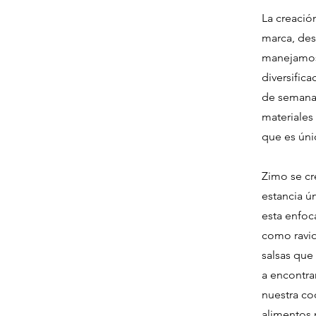
​La creaci
marca, de
manejamos 
diversific
de semana,
materiales
que es úni
​Zimo se c
estancia ú
esta enfoc
como ravio
salsas que
a encontra
nuestra co
alimentos 