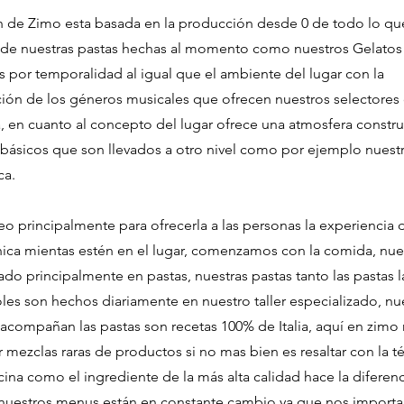
ón de Zimo esta basada en la producción desde 0 de todo lo que
sde nuestras pastas hechas al momento como nuestros Gelatos
por temporalidad al igual que el ambiente del lugar con la
ación de los géneros musicales que ofrecen nuestros selectores 
 en cuanto al concepto del lugar ofrece una atmosfera constr
 básicos que son llevados a otro nivel como por ejemplo nuestr
ca.
reo principalmente para ofrecerla a las personas la experiencia 
nica mientas estén en el lugar, comenzamos con la comida, nu
ado principalmente en pastas, nuestras pastas tanto las pastas l
les son hechos diariamente en nuestro taller especializado, nu
 acompañan las pastas son recetas 100% de Italia, aquí en zim
r mezclas raras de productos si no mas bien es resaltar con la t
cina como el ingrediente de la más alta calidad hace la diferenc
nuestros menus están en constante cambio ya que nos import