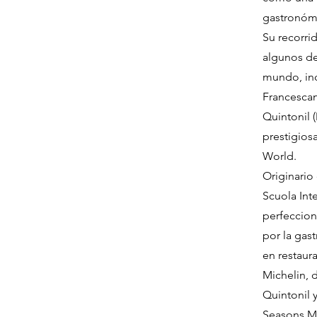
gastronóm
Su recorrid
algunos de
mundo, in
Francescana
Quintonil 
prestigiosa
World.
Originario
Scuola Int
perfeccion
por la gas
en restaura
Michelin, 
Quintonil 
Seasons Mé