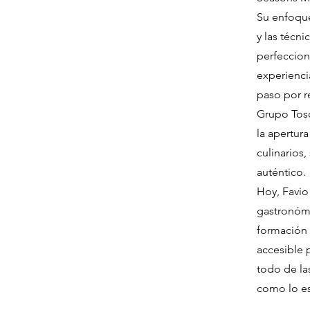
Su enfoque
y las técni
perfeccion
experienci
paso por 
Grupo Tosc
la apertur
culinarios
auténtico.
Hoy, Favio
gastronóm
formación 
accesible 
todo de la
como lo e