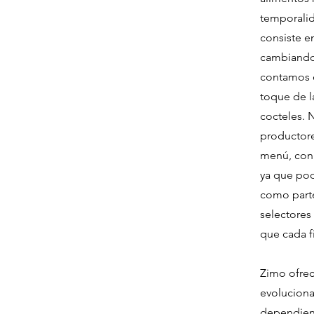
temporali
consiste en
cambiando 
contamos c
toque de l
cocteles. 
productore
menú, con 
ya que pod
como parte
selectores
que cada f
Zimo ofrec
evolucion
dependiend