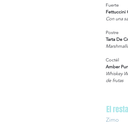
Fuerte
Fettuccini
Con una sa
Postre
Tarta De 
Marshmall
Coctél
Amber Pun
Whiskey Wo
de frutas
El rest
Zimo