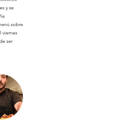
es y se
eña
 menú sobre
 viernes
de ser