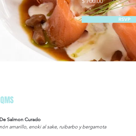
$ 700.00
RSVP
AQMS
 De Salmon Curado
imón amarillo, enoki al sake, ruibarbo y bergamota