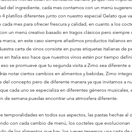
dad del ingrediente, cada mes contamos con un menú sugeren
 4 platillos diferentes junto con nuestro especial Gelato que va
cada mes para ofrecer frescura y calidad, en cuanto a los coct
on un menú creativo basado en tragos clásicos pero siempre 
a marca, en este caso siempre añadimos productos italianos en
Nuestra carta de vinos consiste en puras etiquetas italianas de
s en Italia eso hace que nuestros vinos estén por tiempo defin
eso se promueve que tu segunda visita a Zimo sea diferente a 
rás notar ciertos cambios en alimentos y bebidas, Zimo integra 
 del concepto pero de diferente manera ya que invitamos a nu
 que cada uno se especializa en diferentes géneros musicales,
in de semana puedas encontrar una atmosfera diferente.
e temporalidades en todos sus aspectos, las pastas hechas al 
ando con cada cambio de menú, los cocteles que evolucionan
o de los alimentos que hay, los jueves tenemos una carta de 