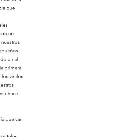
cia que
eles
con un
 nuestros
 pequeños
ido en el
la primera
los vinilos
estros
 eso hace
día que van
cocteles