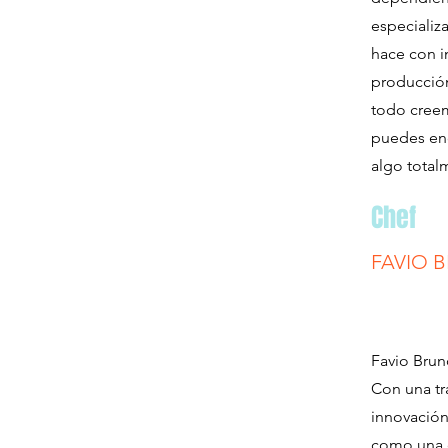
especializ
hace con i
producción
todo creem
puedes enc
algo total
Chef
FAVIO 
Favio Brun
Con una tr
innovación
como una d