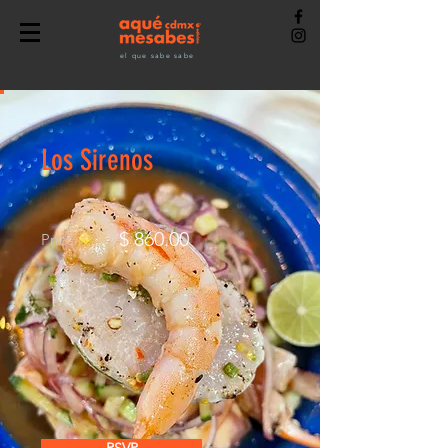
el que sabe sabe
Los Sirenos
$ 860.00
Price