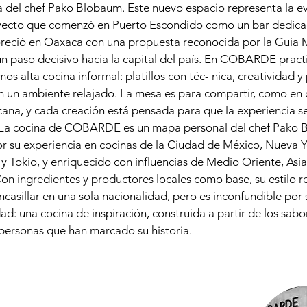
a del chef Pako Blobaum. Este nuevo espacio representa la e
yecto que comenzó en Puerto Escondido como un bar dedica
oreció en Oaxaca con una propuesta reconocida por la Guía M
n paso decisivo hacia la capital del país. En COBARDE pract
os alta cocina informal: platillos con téc- nica, creatividad y 
n un ambiente relajado. La mesa es para compartir, como en 
ana, y cada creación está pensada para que la experiencia s
. La cocina de COBARDE es un mapa personal del chef Pako 
r su experiencia en cocinas de la Ciudad de México, Nueva Y
y Tokio, y enriquecido con influencias de Medio Oriente, Asi
Con ingredientes y productores locales como base, su estilo r
 encasillar en una sola nacionalidad, pero es inconfundible por 
ad: una cocina de inspiración, construida a partir de los sabo
 personas que han marcado su historia.