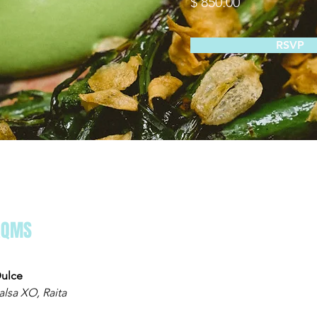
$ 850.00
RSVP
Book Now
AQMS
About
Dulce
alsa XO, Raita