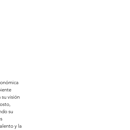
ronómica
biente
su visión
osto,
ndo su
es
alento y la