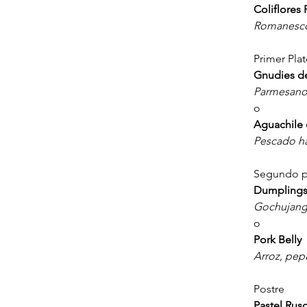
Coliflores 
Romanesco,
Primer Pla
Gnudies d
Parmesano,
o
Aguachile
Pescado ha
Segundo p
Dumplings
Gochujang,
o
Pork Belly
Arroz, pep
Postre
Pastel Rus