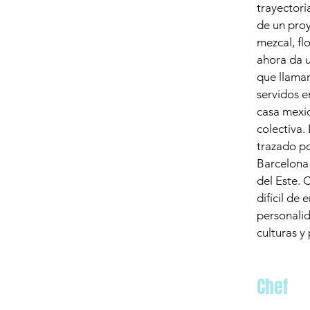
trayectori
de un pro
mezcal, fl
ahora da u
que llamam
servidos e
casa mexic
colectiva
trazado po
Barcelona 
del Este. 
difícil de
personalid
culturas y
Chef