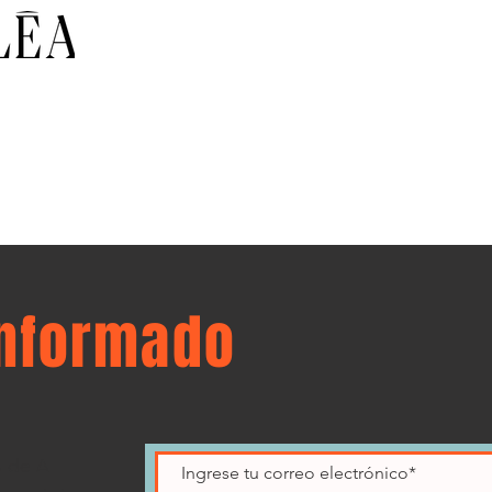
informado
s de A