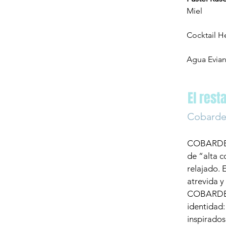
Miel
Cocktail H
Agua Evia
El rest
Cobard
COBARDE a
de “alta c
relajado. 
atrevida y
COBARDE i
identidad:
inspirados