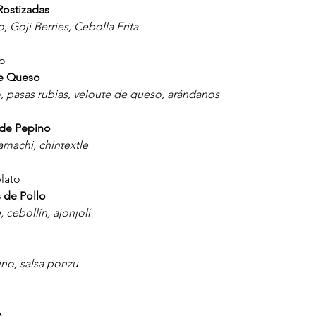
Rostizadas
 Goji Berries, Cebolla Frita
to
e Queso
 pasas rubias, veloute de queso, arándanos
 de Pepino
machi, chintextle
lato
 de Pollo
 cebollín, ajonjolí
ino, salsa ponzu
o