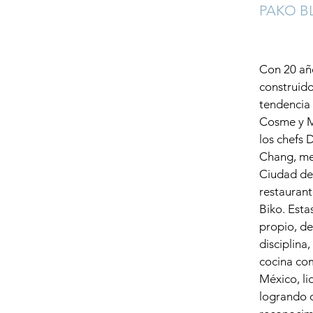
PAKO 
Con 20 añ
construido
tendencia 
Cosme y M
los chefs 
Chang, me
Ciudad de
restaurant
Biko. Esta
propio, de
disciplina
cocina co
México, l
logrando 