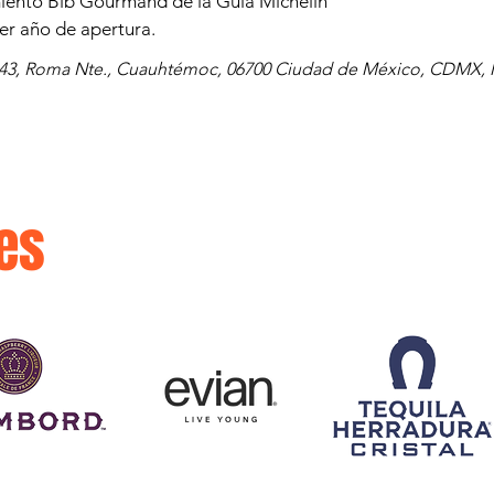
iento Bib Gourmand de la Guía Michelin
er año de apertura.
143, Roma Nte., Cuauhtémoc, 06700 Ciudad de México, CDMX,
es