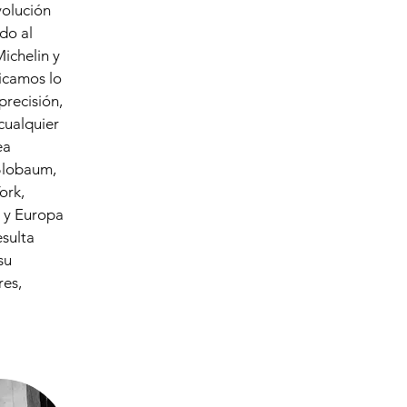
volución
do al
ichelin y
icamos lo
precisión,
cualquier
ea
Blobaum,
ork,
a y Europa
esulta
su
res,